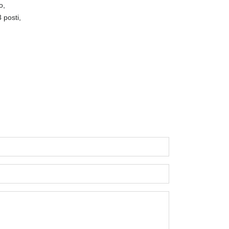
o,
3 posti,