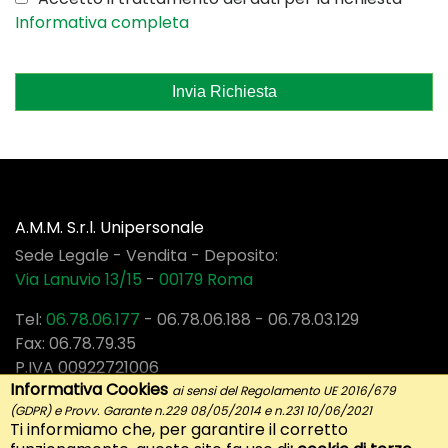
Informativa completa
Invia Richiesta
A.M.M. S.r.l. Unipersonale
Sede Legale - Vendita - Deposito:
Via Lanuvio 13/15
-
00179
Roma
Tel:
06.78.06.177
-
06.78.06.188
-
06.78.03.129
Fax: 06.78.79.35
P.IVA 00922721006
Informativa Cookies
ai sensi del Regolamento UE 2016/679
(GDPR) e Provv. Garante n.229 08/05/2014 e n.231 10/06/2021
Ti informiamo che, per garantire il corretto
Social