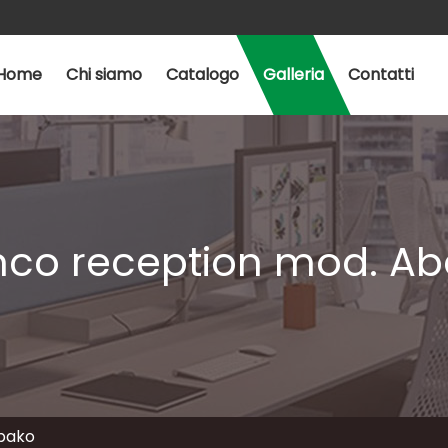
Home
Chi siamo
Catalogo
Galleria
Contatti
co reception mod. A
bako