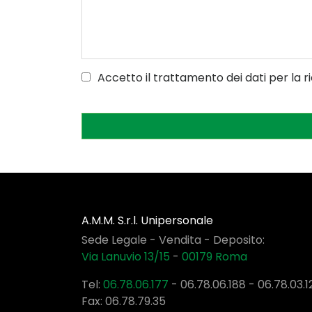
Accetto il trattamento dei dati per la r
A.M.M. S.r.l. Unipersonale
Sede Legale - Vendita - Deposito:
Via Lanuvio 13/15
-
00179
Roma
Tel:
06.78.06.177
-
06.78.06.188
-
06.78.03.1
Fax: 06.78.79.35