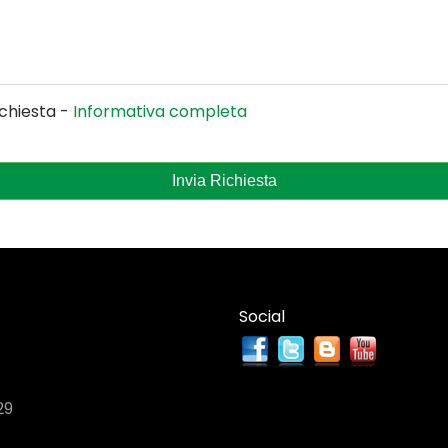
ichiesta -
Informativa completa
Invia Richiesta
Social
29