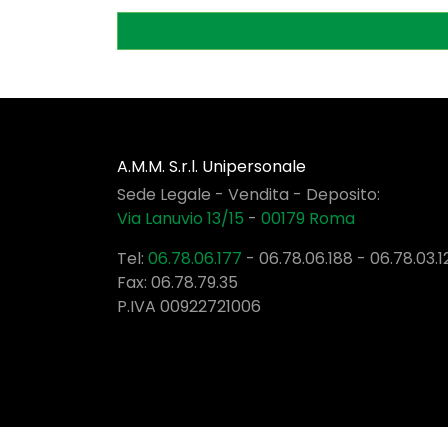
A.M.M. S.r.l. Unipersonale
Sede Legale - Vendita - Deposito:
Via Lanuvio 13/15
-
00179
Roma
Tel:
06.78.06.177
-
06.78.06.188
-
06.78.03.1
Fax: 06.78.79.35
P.IVA 00922721006