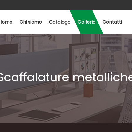
Home
Chi siamo
Catalogo
Galleria
Contatti
Scaffalature metallich