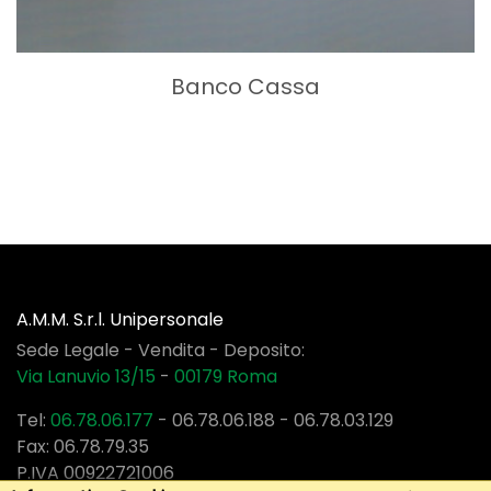
Banco Cassa
A.M.M. S.r.l. Unipersonale
Sede Legale - Vendita - Deposito:
Via Lanuvio 13/15
-
00179
Roma
Tel:
06.78.06.177
-
06.78.06.188
-
06.78.03.129
Fax: 06.78.79.35
P.IVA 00922721006