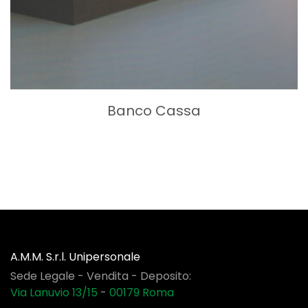
Banco Cassa
A.M.M. S.r.l. Unipersonale
Sede Legale - Vendita - Deposito:
Via Lanuvio 13/15
-
00179
Roma