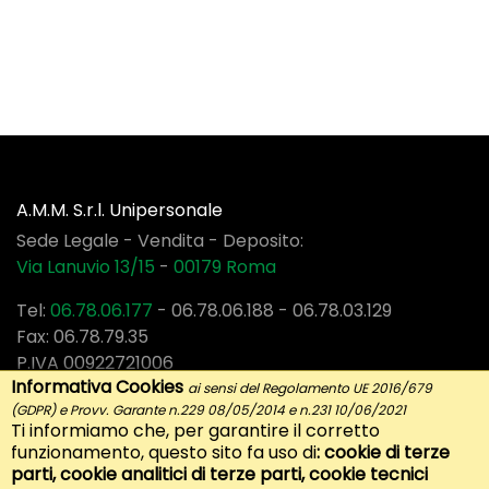
A.M.M. S.r.l. Unipersonale
Sede Legale - Vendita - Deposito:
Via Lanuvio 13/15
-
00179
Roma
Tel:
06.78.06.177
-
06.78.06.188
-
06.78.03.129
Fax: 06.78.79.35
P.IVA 00922721006
Informativa Cookies
ai sensi del Regolamento UE 2016/679
(GDPR) e Provv. Garante n.229 08/05/2014 e n.231 10/06/2021
Ti informiamo che, per garantire il corretto
Social
funzionamento, questo sito fa uso di
: cookie di terze
parti, cookie analitici di terze parti, cookie tecnici